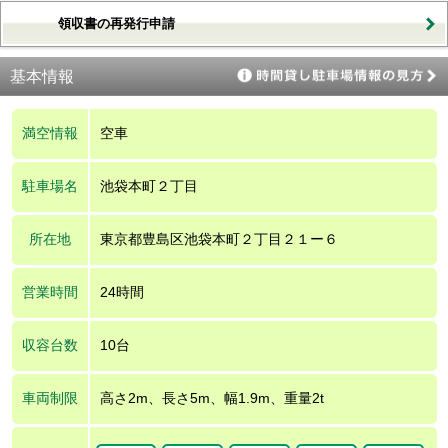
領収書の再発行申請
基本情報
満空情報
空車
駐車場名
池袋本町２丁目
所在地
東京都豊島区池袋本町２丁目２１ー６
営業時間
24時間
収容台数
10台
車両制限
高さ2m、長さ5m、幅1.9m、重量2t