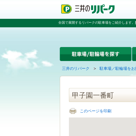
ペ
ペ
こ
ペ
ー
ー
こ
ー
ジ
ジ
か
ジ
の
内
ら
の
全国で展開するリパークの駐車場をご紹介します。
先
を
本
先
頭
移
文
頭
で
動
で
へ
す
す
す
戻
る
る
た
め
の
現
の
三井のリパーク
駐車場／駐輪場をお
リ
在
ペ
ン
の
ー
ク
ペ
ジ
で
ー
で
甲子園一番町
す
ジ
す
グ
は
ロ
このページを印刷
ー
バ
ル
ナ
ビ