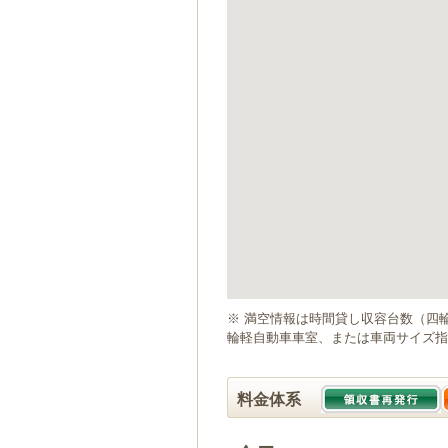
ゲ
ー
シ
ョ
ン
へ
移
動
し
ま
す
本
文
へ
移
動
※ 満空情報は時間貸し収容台数（四
し
輪軽自動車車室、または車両サイズ指
ま
す
料金体系