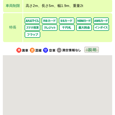
車両制限
高さ2m、長さ5m、幅1.9m、重量2t
特長