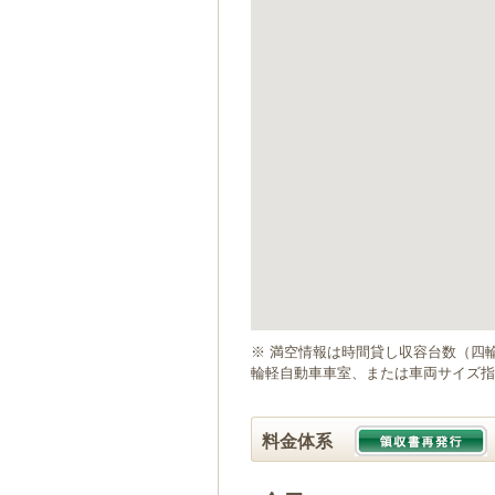
ゲ
ー
シ
ョ
ン
へ
移
動
し
ま
す
本
文
へ
移
動
※ 満空情報は時間貸し収容台数（四
し
輪軽自動車車室、または車両サイズ指
ま
す
料金体系