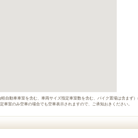
輪軽自動車車室を含む、車両サイズ指定車室数を含む、バイク置場は含まず
定車室のみ空車の場合でも空車表示されますので、ご承知おきください。