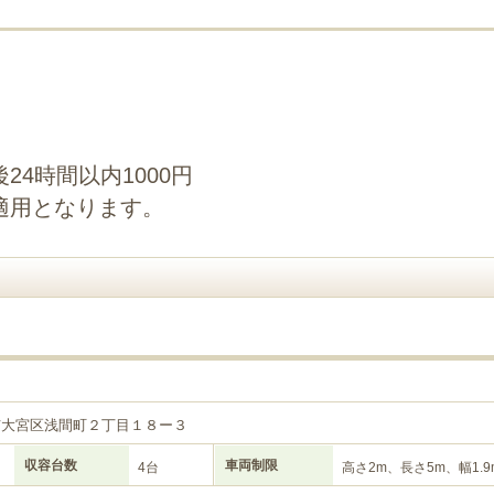
4時間以内1000円
適用となります。
目
市大宮区浅間町２丁目１８ー３
収容台数
車両制限
4台
高さ2m、長さ5m、幅1.9