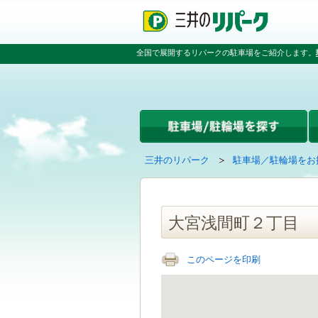
ペ
ペ
こ
ペ
ー
ー
こ
ー
ジ
ジ
か
ジ
の
内
ら
の
全国で展開するリパークの駐車場をご紹介します。
先
を
本
先
頭
移
文
頭
で
動
で
へ
す
す
す
戻
る
る
た
め
の
現
の
三井のリパーク
駐車場／駐輪場をお
リ
在
ペ
ン
の
ー
ク
ペ
ジ
で
ー
で
大宮浅間町２丁目
す
ジ
す
グ
は
ロ
このページを印刷
ー
バ
ル
ナ
ビ