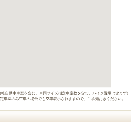
輪軽自動車車室を含む、車両サイズ指定車室数を含む、バイク置場は含まず
定車室のみ空車の場合でも空車表示されますので、ご承知おきください。