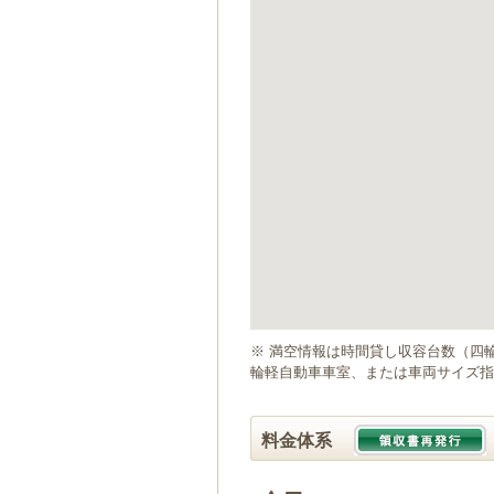
ゲ
ー
シ
ョ
ン
へ
移
動
し
ま
す
本
文
へ
移
動
※ 満空情報は時間貸し収容台数（四
し
輪軽自動車車室、または車両サイズ指
ま
す
料金体系