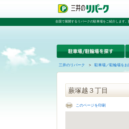
ペ
ペ
こ
ペ
ー
ー
こ
ー
ジ
ジ
か
ジ
の
内
ら
の
全国で展開するリパークの駐車場をご紹介します。
先
を
本
先
頭
移
文
頭
で
動
で
へ
す
す
す
戻
る
る
た
め
の
現
の
三井のリパーク
駐車場／駐輪場をお
リ
在
ペ
ン
の
ー
ク
ペ
ジ
で
ー
で
蕨塚越３丁目
す
ジ
す
グ
は
ロ
このページを印刷
ー
バ
ル
ナ
ビ