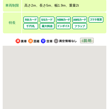
車両制限
高さ2m、長さ5m、幅1.9m、重量2t
特長