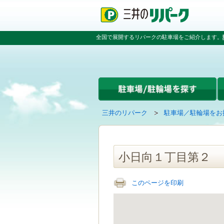
ペ
ペ
こ
ペ
ー
ー
こ
ー
ジ
ジ
か
ジ
の
内
ら
の
全国で展開するリパークの駐車場をご紹介します。
先
を
本
先
頭
移
文
頭
で
動
で
へ
す
す
す
戻
る
る
た
め
の
現
の
三井のリパーク
駐車場／駐輪場をお
リ
在
ペ
ン
の
ー
ク
ペ
ジ
で
ー
で
小日向１丁目第２
す
ジ
す
グ
は
ロ
このページを印刷
ー
バ
ル
ナ
ビ