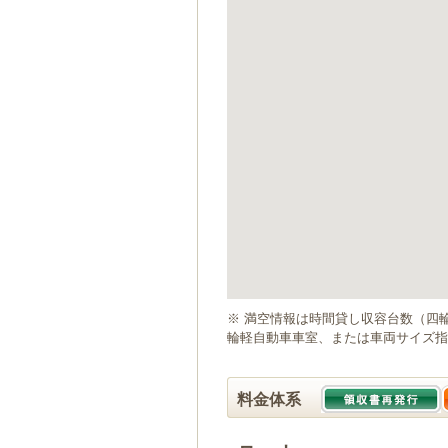
ゲ
ー
シ
ョ
ン
へ
移
動
し
ま
す
本
文
へ
移
動
※ 満空情報は時間貸し収容台数（四
し
輪軽自動車車室、または車両サイズ指
ま
す
料金体系