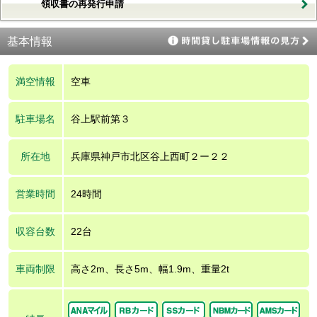
領収書の再発行申請
基本情報
満空情報
空車
駐車場名
谷上駅前第３
所在地
兵庫県神戸市北区谷上西町２ー２２
営業時間
24時間
収容台数
22台
車両制限
高さ2m、長さ5m、幅1.9m、重量2t