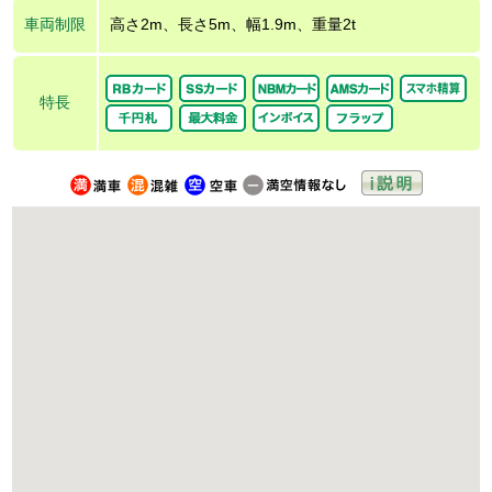
車両制限
高さ2m、長さ5m、幅1.9m、重量2t
特長