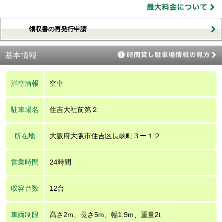
領収書の再発行申請
基本情報
満空情報
空車
駐車場名
住吉大社前第２
所在地
大阪府大阪市住吉区長峡町３ー１２
営業時間
24時間
収容台数
12台
車両制限
高さ2m、長さ5m、幅1.9m、重量2t