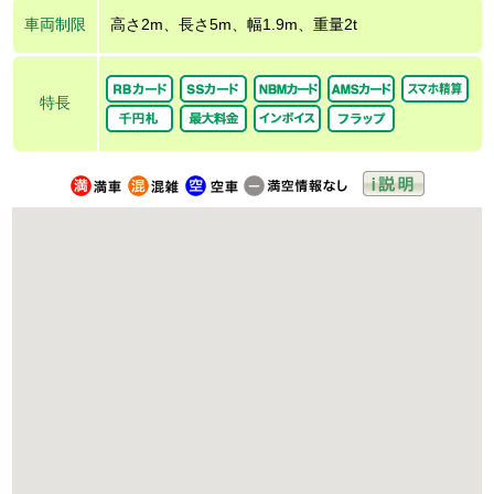
車両制限
高さ2m、長さ5m、幅1.9m、重量2t
特長