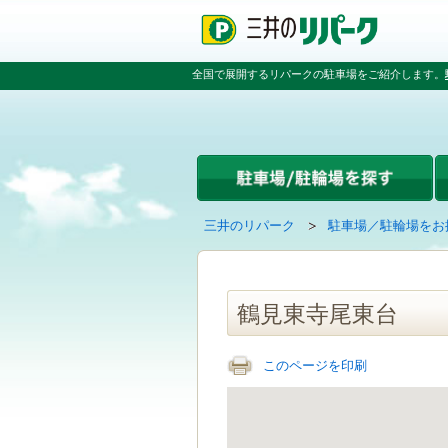
ペ
ペ
こ
ペ
ー
ー
こ
ー
ジ
ジ
か
ジ
の
内
ら
の
全国で展開するリパークの駐車場をご紹介します。
先
を
本
先
頭
移
文
頭
で
動
で
へ
す
す
す
戻
る
る
た
め
の
現
の
三井のリパーク
駐車場／駐輪場をお
リ
在
ペ
ン
の
ー
ク
ペ
ジ
で
ー
で
鶴見東寺尾東台
す
ジ
す
グ
は
ロ
このページを印刷
ー
バ
ル
ナ
ビ