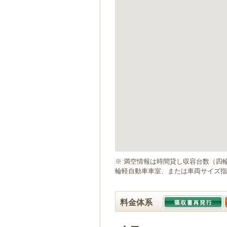
ゲ
ー
シ
ョ
ン
へ
移
動
し
ま
す
本
文
へ
移
動
※ 満空情報は時間貸し収容台数（四
し
輪軽自動車車室、または車両サイズ指
ま
す
料金体系