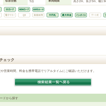
収容台数
車両制限
5台
高さ2m、長さ5m、幅1.9
チェック
況や営業時間、料金を携帯電話でリアルタイムにご確認いただけます。
ードから探す