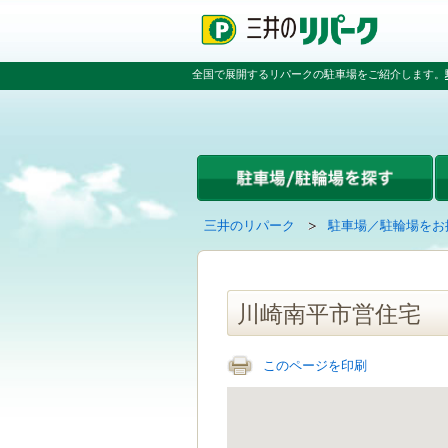
ペ
ペ
こ
ペ
ー
ー
こ
ー
ジ
ジ
か
ジ
の
内
ら
の
全国で展開するリパークの駐車場をご紹介します。
先
を
本
先
頭
移
文
頭
で
動
で
へ
す
す
す
戻
る
る
た
め
の
現
の
三井のリパーク
駐車場／駐輪場をお
リ
在
ペ
ン
の
ー
ク
ペ
ジ
で
ー
で
川崎南平市営住宅
す
ジ
す
グ
は
ロ
このページを印刷
ー
バ
ル
ナ
ビ