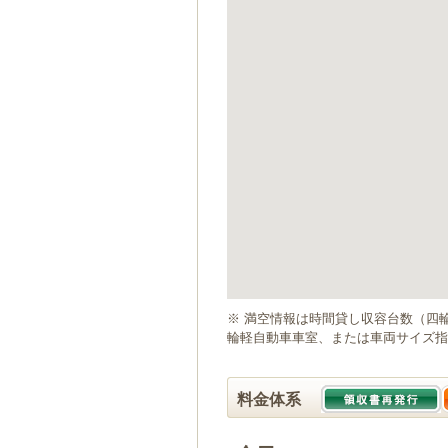
ゲ
ー
シ
ョ
ン
へ
移
動
し
ま
す
本
文
へ
移
動
※ 満空情報は時間貸し収容台数（四
し
輪軽自動車車室、または車両サイズ指
ま
す
料金体系