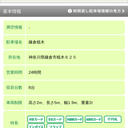
基本情報
満空情報
-
駐車場名
鎌倉植木
所在地
神奈川県鎌倉市植木６２５
営業時間
24時間
収容台数
8台
車両制限
高さ2m、長さ5m、幅1.9m、重量2t
特長