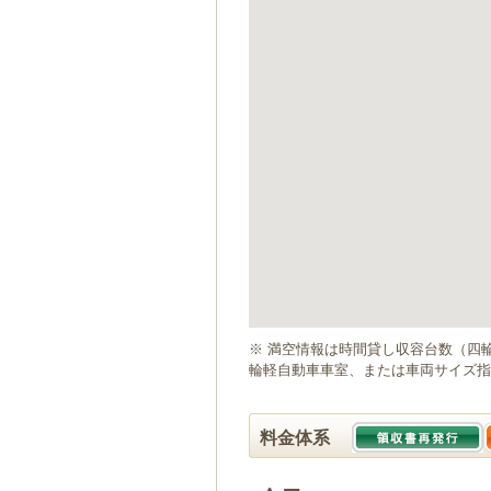
ゲ
ー
シ
ョ
ン
へ
移
動
し
ま
す
本
文
へ
移
動
※ 満空情報は時間貸し収容台数（四
し
輪軽自動車車室、または車両サイズ指
ま
す
料金体系