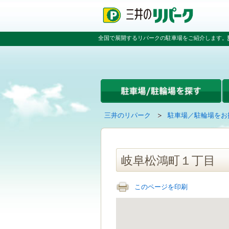
ペ
ペ
こ
ペ
ー
ー
こ
ー
ジ
ジ
か
ジ
の
内
ら
の
全国で展開するリパークの駐車場をご紹介します。
先
を
本
先
頭
移
文
頭
で
動
で
へ
す
す
す
戻
る
る
た
め
の
現
の
三井のリパーク
駐車場／駐輪場をお
リ
在
ペ
ン
の
ー
ク
ペ
ジ
で
ー
で
岐阜松鴻町１丁目
す
ジ
す
グ
は
ロ
このページを印刷
ー
バ
ル
ナ
ビ