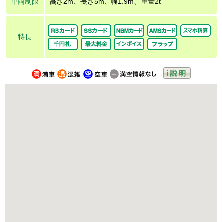
車両制限
高さ2m、長さ5m、幅1.9m、重量2t
特長