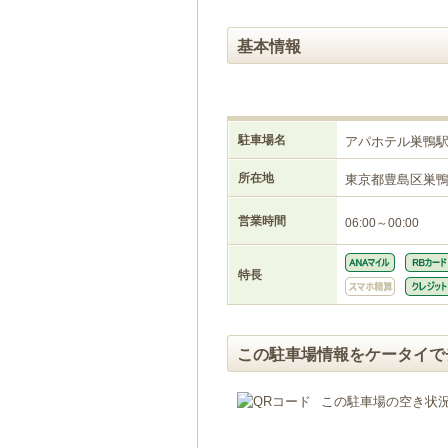
基本情報
駐車場名
アパホテル巣鴨
所在地
東京都豊島区巣
営業時間
06:00～00:00
特長
この駐車場情報をケータイで
この駐車場の空き状