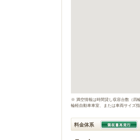
ゲ
ー
シ
ョ
ン
へ
移
動
し
ま
す
本
文
へ
移
動
※ 満空情報は時間貸し収容台数（四
し
輪軽自動車車室、または車両サイズ指
ま
す
料金体系