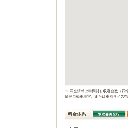
ゲ
ー
シ
ョ
ン
へ
移
動
し
ま
す
本
文
へ
移
動
※ 満空情報は時間貸し収容台数（四
し
輪軽自動車車室、または車両サイズ指
ま
す
料金体系