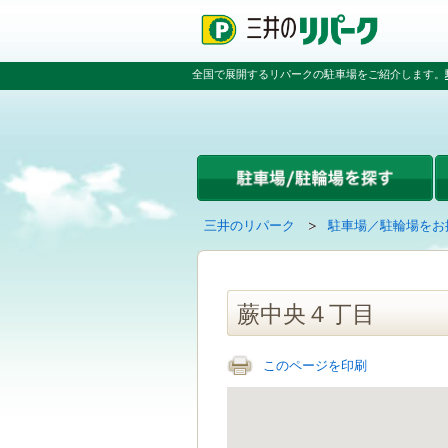
ペ
ペ
こ
ペ
ー
ー
こ
ー
ジ
ジ
か
ジ
の
内
ら
の
全国で展開するリパークの駐車場をご紹介します。
先
を
本
先
頭
移
文
頭
で
動
で
へ
す
す
す
戻
る
る
た
め
の
現
の
三井のリパーク
駐車場／駐輪場をお
リ
在
ペ
ン
の
ー
ク
ペ
ジ
で
ー
で
蕨中央４丁目
す
ジ
す
グ
は
ロ
このページを印刷
ー
バ
ル
ナ
ビ