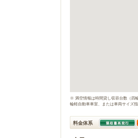
ゲ
ー
シ
ョ
ン
へ
移
動
し
ま
す
本
文
へ
移
動
※ 満空情報は時間貸し収容台数（四
し
輪軽自動車車室、または車両サイズ指
ま
す
料金体系