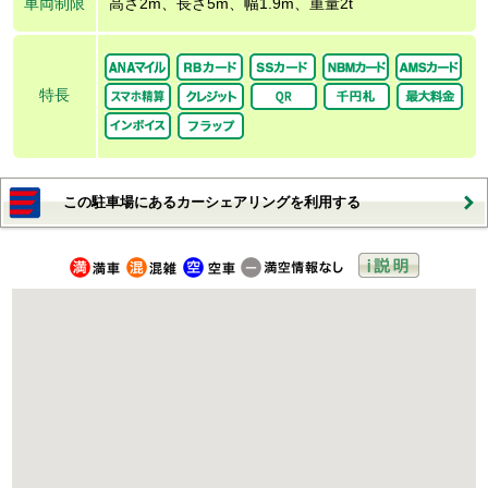
車両制限
高さ2m、長さ5m、幅1.9m、重量2t
特長
この駐車場にあるカーシェアリングを利用する