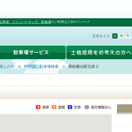
駐車場、コインパーキング、駐輪場
のご利用は三井のリパーク
文字サイズ
探しの方
時間貸し駐車場検索
西鈴蘭台駅北第２