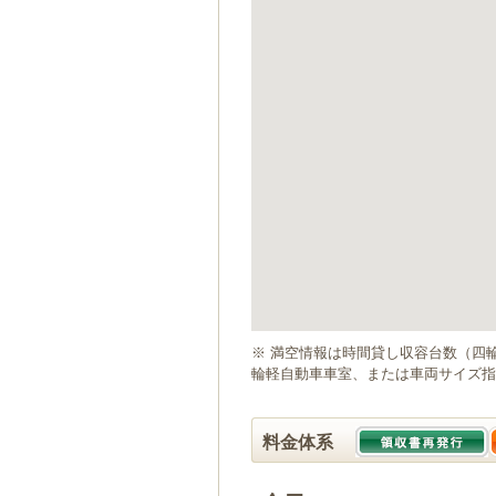
ゲ
ー
シ
ョ
ン
へ
移
動
し
ま
す
本
文
へ
移
動
※ 満空情報は時間貸し収容台数（四
し
輪軽自動車車室、または車両サイズ指
ま
す
料金体系