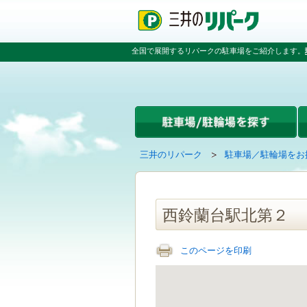
ペ
ペ
こ
ペ
ー
ー
こ
ー
ジ
ジ
か
ジ
の
内
ら
の
全国で展開するリパークの駐車場をご紹介します。
先
を
本
先
頭
移
文
頭
で
動
で
へ
す
す
す
戻
る
る
た
め
の
現
の
三井のリパーク
駐車場／駐輪場をお
リ
在
ペ
ン
の
ー
ク
ペ
ジ
で
ー
で
西鈴蘭台駅北第２
す
ジ
す
グ
は
ロ
このページを印刷
ー
バ
ル
ナ
ビ