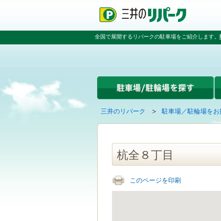
ペ
ペ
こ
ペ
ー
ー
こ
ー
ジ
ジ
か
ジ
の
内
ら
の
全国で展開するリパークの駐車場をご紹介します。
先
を
本
先
頭
移
文
頭
で
動
で
へ
す
す
す
戻
る
る
た
め
の
現
の
三井のリパーク
駐車場／駐輪場をお
リ
在
ペ
ン
の
ー
ク
ペ
ジ
で
ー
で
杭全８丁目
す
ジ
す
グ
は
ロ
このページを印刷
ー
バ
ル
ナ
ビ