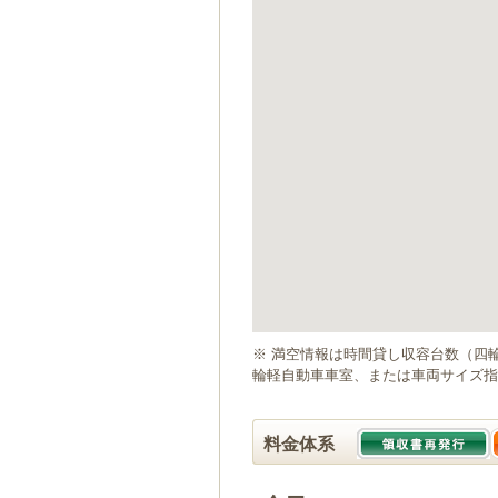
ゲ
ー
シ
ョ
ン
へ
移
動
し
ま
す
本
文
へ
移
動
※ 満空情報は時間貸し収容台数（四
し
輪軽自動車車室、または車両サイズ指
ま
す
料金体系