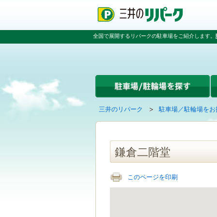
ペ
ペ
こ
ペ
ー
ー
こ
ー
ジ
ジ
か
ジ
の
内
ら
の
全国で展開するリパークの駐車場をご紹介します。
先
を
本
先
頭
移
文
頭
で
動
で
へ
す
す
す
戻
る
る
た
め
の
現
の
三井のリパーク
駐車場／駐輪場をお
リ
在
ペ
ン
の
ー
ク
ペ
ジ
で
ー
で
鎌倉二階堂
す
ジ
す
グ
は
ロ
このページを印刷
ー
バ
ル
ナ
ビ