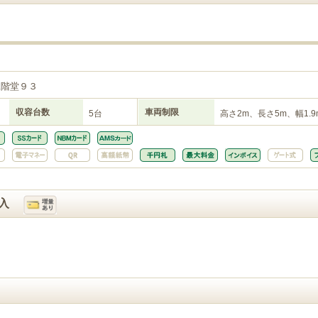
二階堂９３
収容台数
車両制限
5台
高さ2m、長さ5m、幅1.9
入