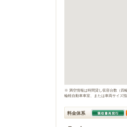
ゲ
ー
シ
ョ
ン
へ
移
動
し
ま
す
本
文
へ
移
動
※ 満空情報は時間貸し収容台数（四
し
輪軽自動車車室、または車両サイズ指
ま
す
料金体系