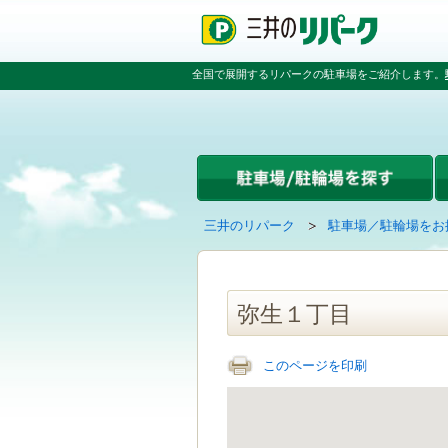
ペ
ペ
こ
ペ
ー
ー
こ
ー
ジ
ジ
か
ジ
の
内
ら
の
全国で展開するリパークの駐車場をご紹介します。
先
を
本
先
頭
移
文
頭
で
動
で
へ
す
す
す
戻
る
る
た
め
の
現
の
三井のリパーク
駐車場／駐輪場をお
リ
在
ペ
ン
の
ー
ク
ペ
ジ
で
ー
で
弥生１丁目
す
ジ
す
グ
は
ロ
このページを印刷
ー
バ
ル
ナ
ビ