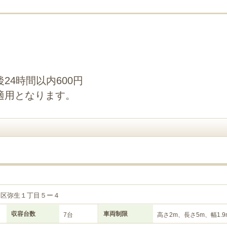
24時間以内600円
適用となります。
良区弥生１丁目５ー４
収容台数
車両制限
7台
高さ2m、長さ5m、幅1.9