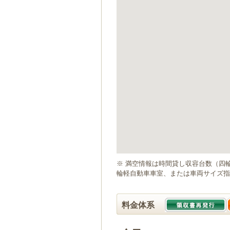
ゲ
ー
シ
ョ
ン
へ
移
動
し
ま
す
本
文
へ
移
動
※ 満空情報は時間貸し収容台数（四
し
輪軽自動車車室、または車両サイズ指
ま
す
料金体系