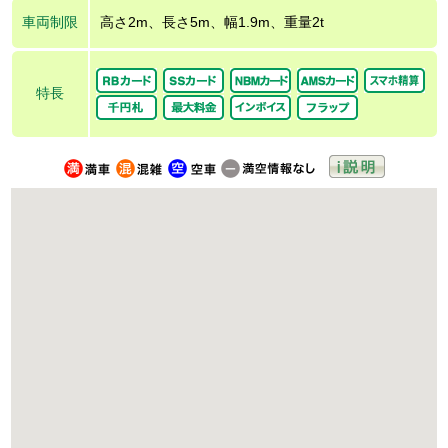
車両制限
高さ2m、長さ5m、幅1.9m、重量2t
特長