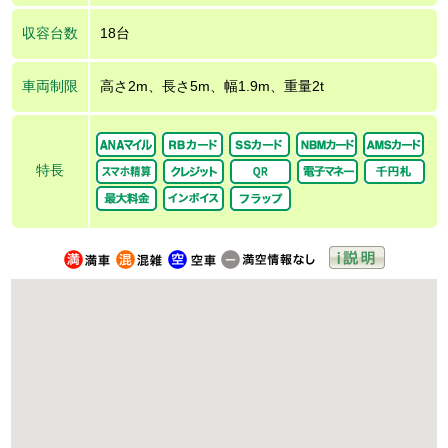
収容台数
18台
車両制限
高さ2m、長さ5m、幅1.9m、重量2t
特長