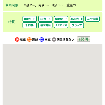
車両制限
高さ2m、長さ5m、幅1.9m、重量2t
特長