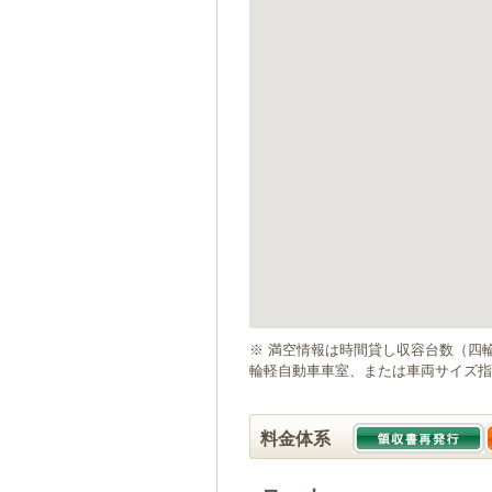
ゲ
ー
シ
ョ
ン
へ
移
動
し
ま
す
本
文
へ
移
動
※ 満空情報は時間貸し収容台数（四
し
輪軽自動車車室、または車両サイズ指
ま
す
料金体系