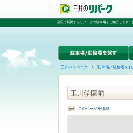
ペ
ペ
こ
ペ
ー
ー
こ
ー
ジ
ジ
か
ジ
の
内
ら
の
全国で展開するリパークの駐車場をご紹介します。
先
を
本
先
頭
移
文
頭
で
動
で
へ
す
す
す
戻
る
る
た
め
の
現
の
三井のリパーク
駐車場／駐輪場をお
リ
在
ペ
ン
の
ー
ク
ペ
ジ
で
ー
で
玉川学園前
す
ジ
す
グ
は
ロ
このページを印刷
ー
バ
ル
ナ
ビ