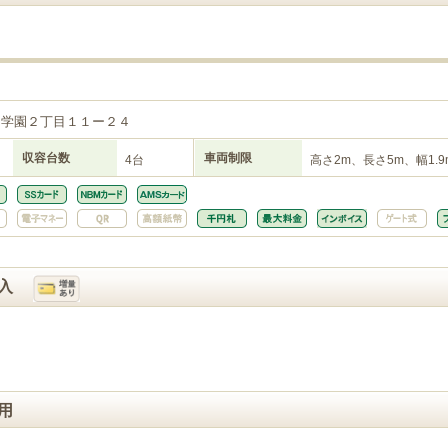
川学園２丁目１１ー２４
収容台数
車両制限
4台
高さ2m、長さ5m、幅1.9
入
用