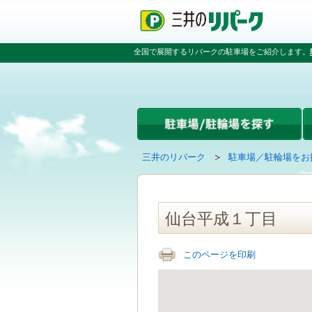
ペ
ペ
こ
ペ
ー
ー
こ
ー
ジ
ジ
か
ジ
の
内
ら
の
全国で展開するリパークの駐車場をご紹介します。
先
を
本
先
頭
移
文
頭
で
動
で
へ
す
す
す
戻
る
る
た
め
の
現
の
三井のリパーク
駐車場／駐輪場をお
リ
在
ペ
ン
の
ー
ク
ペ
ジ
で
ー
で
仙台平成１丁目
す
ジ
す
グ
は
ロ
このページを印刷
ー
バ
ル
ナ
ビ