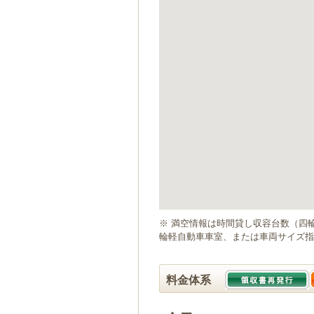
ゲ
ー
シ
ョ
ン
へ
移
動
し
ま
す
本
文
へ
移
動
※ 満空情報は時間貸し収容台数（四
し
輪軽自動車車室、または車両サイズ指
ま
す
料金体系