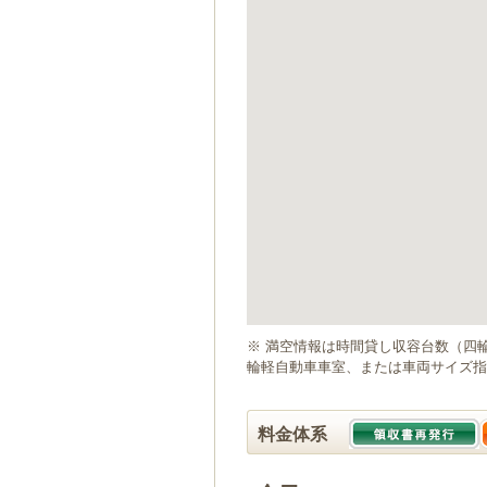
ゲ
ー
シ
ョ
ン
へ
移
動
し
ま
す
本
文
へ
移
動
※ 満空情報は時間貸し収容台数（四
し
輪軽自動車車室、または車両サイズ指
ま
す
料金体系