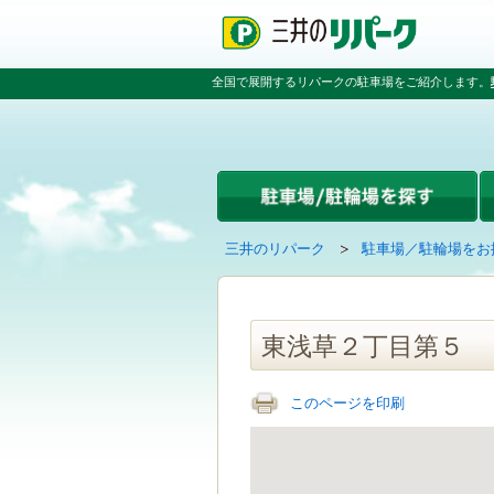
ペ
ペ
こ
ペ
ー
ー
こ
ー
ジ
ジ
か
ジ
の
内
ら
の
全国で展開するリパークの駐車場をご紹介します。
先
を
本
先
頭
移
文
頭
で
動
で
へ
す
す
す
戻
る
る
た
め
の
現
の
三井のリパーク
駐車場／駐輪場をお
リ
在
ペ
ン
の
ー
ク
ペ
ジ
で
ー
で
東浅草２丁目第５
す
ジ
す
グ
は
ロ
このページを印刷
ー
バ
ル
ナ
ビ