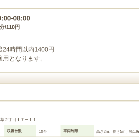
0:00-08:00
0分/110円
4時間以内1400円
適用となります。
５
浅草２丁目１７ー１１
収容台数
車両制限
10台
高さ2m、長さ5m、幅1.9