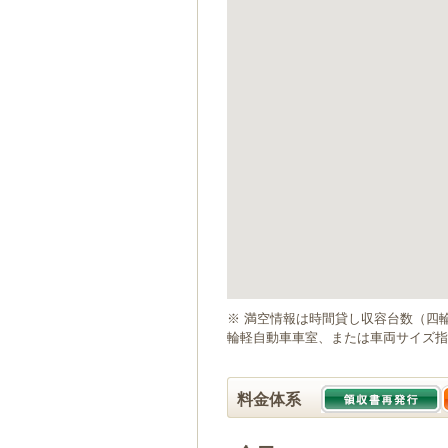
ゲ
ー
シ
ョ
ン
へ
移
動
し
ま
す
本
文
へ
移
動
※ 満空情報は時間貸し収容台数（四
し
輪軽自動車車室、または車両サイズ指
ま
す
料金体系