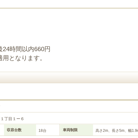
24時間以内660円
適用となります。
南
筋１丁目１ー６
収容台数
車両制限
18台
高さ2m、長さ5m、幅1.9