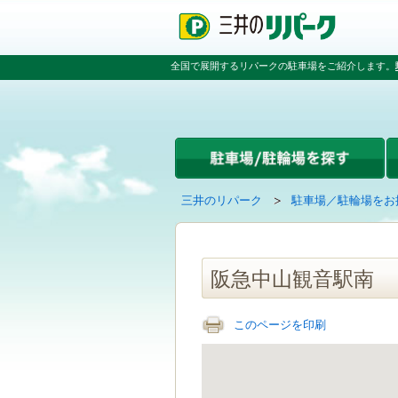
ペ
ペ
こ
ペ
ー
ー
こ
ー
ジ
ジ
か
ジ
の
内
ら
の
全国で展開するリパークの駐車場をご紹介します。
先
を
本
先
頭
移
文
頭
で
動
で
へ
す
す
す
戻
る
る
た
め
の
現
の
三井のリパーク
駐車場／駐輪場をお
リ
在
ペ
ン
の
ー
ク
ペ
ジ
で
ー
で
阪急中山観音駅南
す
ジ
す
グ
は
ロ
このページを印刷
ー
バ
ル
ナ
ビ