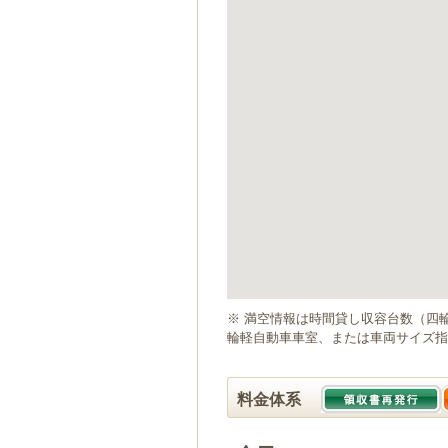
ゲ
ー
シ
ョ
ン
へ
移
動
し
ま
す
本
文
へ
移
動
※ 満空情報は時間貸し収容台数（四
し
輪軽自動車車室、または車両サイズ指
ま
す
料金体系