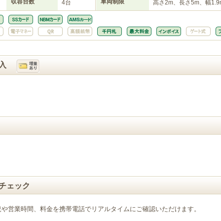
収容台数
車両制限
4台
高さ2m、長さ5m、幅1.9
入
チェック
況や営業時間、料金を携帯電話でリアルタイムにご確認いただけます。