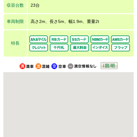
収容台数
23台
車両制限
高さ2m、長さ5m、幅1.9m、重量2t
特長