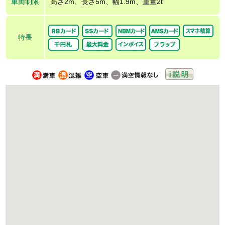
車両制限
高さ2m、長さ5m、幅1.9m、重量2t
特長