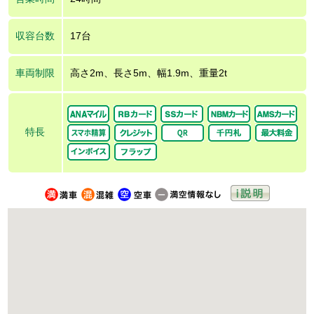
収容台数
17台
車両制限
高さ2m、長さ5m、幅1.9m、重量2t
特長