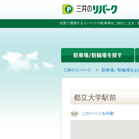
ペ
ペ
こ
ペ
ー
ー
こ
ー
ジ
ジ
か
ジ
の
内
ら
の
全国で展開するリパークの駐車場をご紹介します。
先
を
本
先
頭
移
文
頭
で
動
で
へ
す
す
す
戻
る
る
た
め
の
現
の
三井のリパーク
駐車場／駐輪場をお
リ
在
ペ
ン
の
ー
ク
ペ
ジ
で
ー
で
都立大学駅前
す
ジ
す
グ
は
ロ
このページを印刷
ー
バ
ル
ナ
ビ