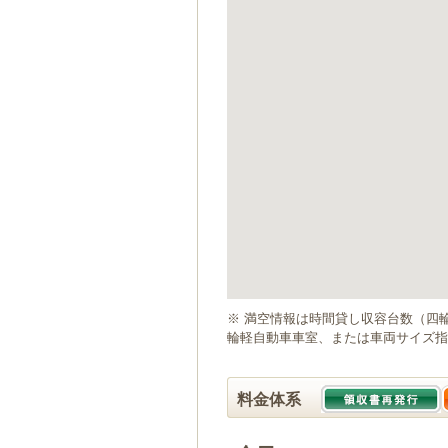
ゲ
ー
シ
ョ
ン
へ
移
動
し
ま
す
本
文
へ
移
動
※ 満空情報は時間貸し収容台数（四
し
輪軽自動車車室、または車両サイズ指
ま
す
料金体系