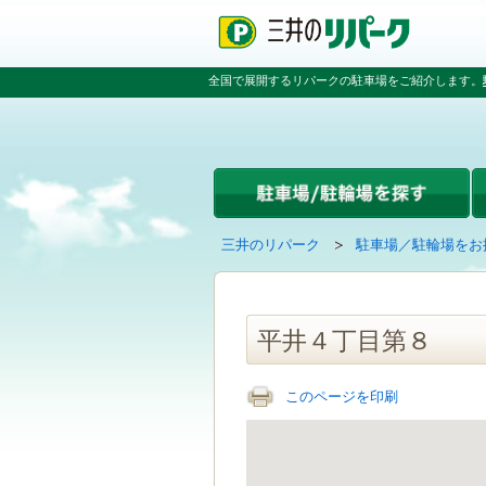
ペ
ペ
こ
ペ
ー
ー
こ
ー
ジ
ジ
か
ジ
の
内
ら
の
全国で展開するリパークの駐車場をご紹介します。
先
を
本
先
頭
移
文
頭
で
動
で
へ
す
す
す
戻
る
る
た
め
の
現
の
三井のリパーク
駐車場／駐輪場をお
リ
在
ペ
ン
の
ー
ク
ペ
ジ
で
ー
で
平井４丁目第８
す
ジ
す
グ
は
ロ
このページを印刷
ー
バ
ル
ナ
ビ