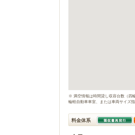
ゲ
ー
シ
ョ
ン
へ
移
動
し
ま
す
本
文
へ
移
動
※ 満空情報は時間貸し収容台数（四
し
輪軽自動車車室、または車両サイズ指
ま
す
料金体系