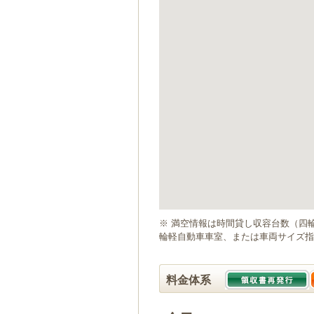
ゲ
ー
シ
ョ
ン
へ
移
動
し
ま
す
本
文
へ
移
動
※ 満空情報は時間貸し収容台数（四
し
輪軽自動車車室、または車両サイズ指
ま
す
料金体系