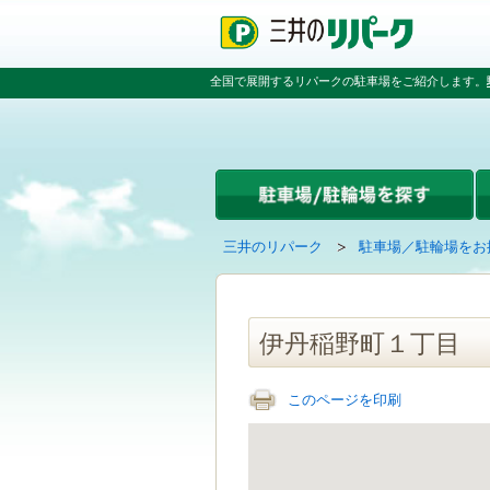
ペ
ペ
こ
ペ
ー
ー
こ
ー
ジ
ジ
か
ジ
の
内
ら
の
全国で展開するリパークの駐車場をご紹介します。
先
を
本
先
頭
移
文
頭
で
動
で
へ
す
す
す
戻
る
る
た
め
の
現
の
三井のリパーク
駐車場／駐輪場をお
リ
在
ペ
ン
の
ー
ク
ペ
ジ
で
ー
で
伊丹稲野町１丁目
す
ジ
す
グ
は
ロ
このページを印刷
ー
バ
ル
ナ
ビ