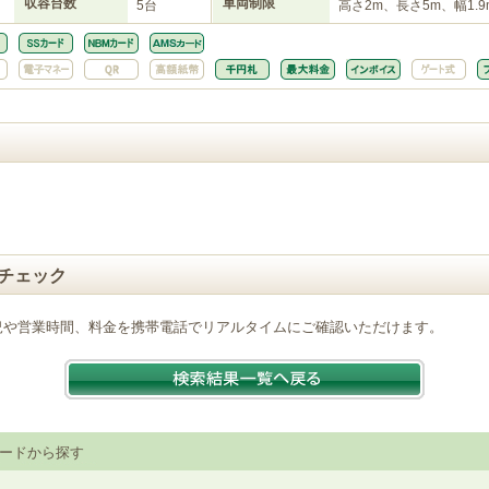
収容台数
車両制限
5台
高さ2m、長さ5m、幅1.9
チェック
況や営業時間、料金を携帯電話でリアルタイムにご確認いただけます。
ードから探す