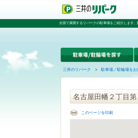
ペ
ペ
こ
ペ
ー
ー
こ
ー
ジ
ジ
か
ジ
の
内
ら
の
全国で展開するリパークの駐車場をご紹介します。
先
を
本
先
頭
移
文
頭
で
動
で
へ
す
す
す
戻
る
る
た
め
の
現
の
三井のリパーク
駐車場／駐輪場をお
リ
在
ペ
ン
の
ー
ク
ペ
ジ
で
ー
で
名古屋田幡２丁目第
す
ジ
す
グ
は
ロ
このページを印刷
ー
バ
ル
ナ
ビ