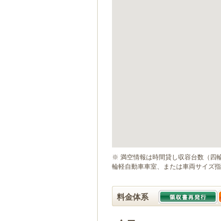
ゲ
ー
シ
ョ
ン
へ
移
動
し
ま
す
本
文
へ
移
動
※ 満空情報は時間貸し収容台数（四
し
輪軽自動車車室、または車両サイズ指
ま
す
料金体系