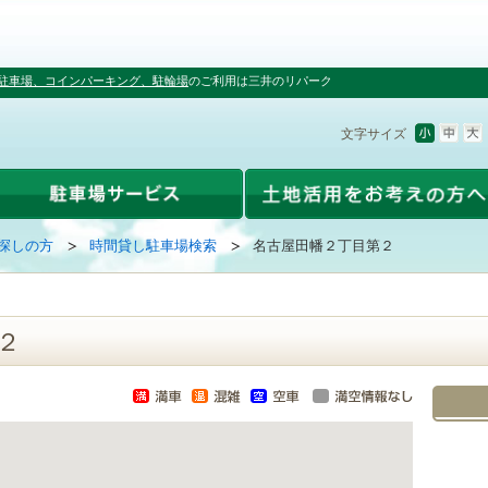
駐車場、コインパーキング、駐輪場
のご利用は三井のリパーク
文字サイズ
探しの方
時間貸し駐車場検索
名古屋田幡２丁目第２
２