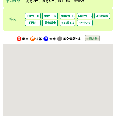
車両制限
高さ2m、長さ5m、幅1.9m、重量2t
特長