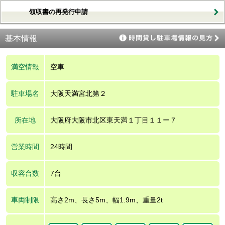
領収書の再発行申請
基本情報
満空情報
空車
駐車場名
大阪天満宮北第２
所在地
大阪府大阪市北区東天満１丁目１１ー７
営業時間
24時間
収容台数
7台
車両制限
高さ2m、長さ5m、幅1.9m、重量2t