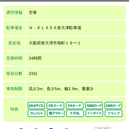
満空情報
空車
駐車場名
Ｎ．ＫＬＡＳＳ泉大津駐車場
所在地
大阪府泉大津市旭町１９ー１
営業時間
24時間
収容台数
23台
車両制限
高さ2m、長さ5m、幅1.9m、重量2t
特長