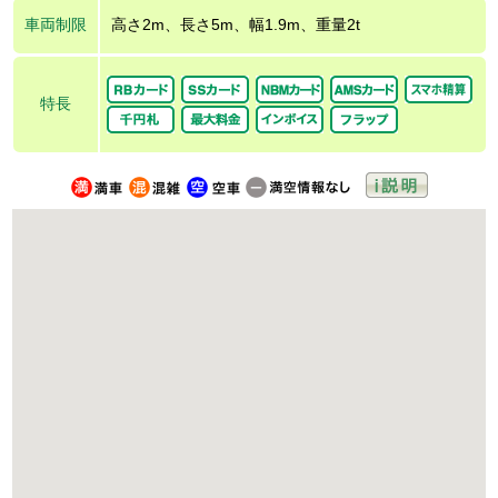
車両制限
高さ2m、長さ5m、幅1.9m、重量2t
特長