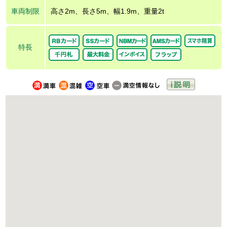
車両制限
高さ2m、長さ5m、幅1.9m、重量2t
特長