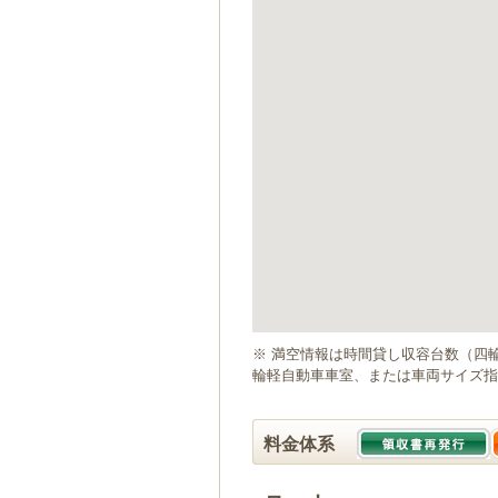
ゲ
ー
シ
ョ
ン
へ
移
動
し
ま
す
本
文
へ
移
動
※ 満空情報は時間貸し収容台数（四
し
輪軽自動車車室、または車両サイズ指
ま
す
料金体系