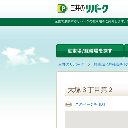
ペ
ペ
こ
ペ
ー
ー
こ
ー
ジ
ジ
か
ジ
の
内
ら
の
全国で展開するリパークの駐車場をご紹介します。
先
を
本
先
頭
移
文
頭
で
動
で
へ
す
す
す
戻
る
る
た
め
の
現
の
三井のリパーク
駐車場／駐輪場をお
リ
在
ペ
ン
の
ー
ク
ペ
ジ
で
ー
で
大塚３丁目第２
す
ジ
す
グ
は
ロ
このページを印刷
ー
バ
ル
ナ
ビ