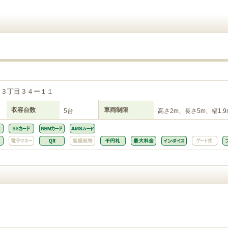
塚３丁目３４ー１１
収容台数
車両制限
5台
高さ2m、長さ5m、幅1.9