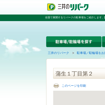
ペ
ペ
こ
ペ
ー
ー
こ
ー
ジ
ジ
か
ジ
の
内
ら
の
全国で展開するリパークの駐車場をご紹介します。
先
を
本
先
頭
移
文
頭
で
動
で
へ
す
す
す
戻
る
る
た
め
の
現
の
三井のリパーク
駐車場／駐輪場をお
リ
在
ペ
ン
の
ー
ク
ペ
ジ
で
ー
で
蒲生１丁目第２
す
ジ
す
グ
は
ロ
このページを印刷
ー
バ
ル
ナ
ビ