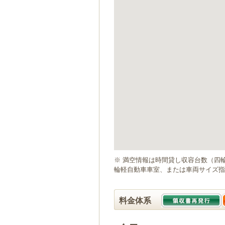
ゲ
ー
シ
ョ
ン
へ
移
動
し
ま
す
本
文
へ
移
動
※ 満空情報は時間貸し収容台数（四
し
輪軽自動車車室、または車両サイズ指
ま
す
料金体系