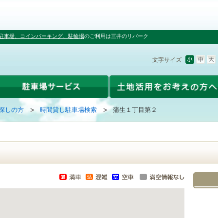
駐車場、コインパーキング、駐輪場
のご利用は三井のリパーク
文字サイズ
探しの方
時間貸し駐車場検索
蒲生１丁目第２