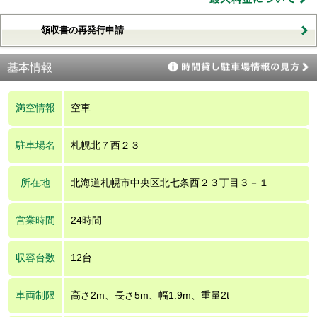
領収書の再発行申請
基本情報
満空情報
空車
駐車場名
札幌北７西２３
所在地
北海道札幌市中央区北七条西２３丁目３－１
営業時間
24時間
収容台数
12台
車両制限
高さ2m、長さ5m、幅1.9m、重量2t