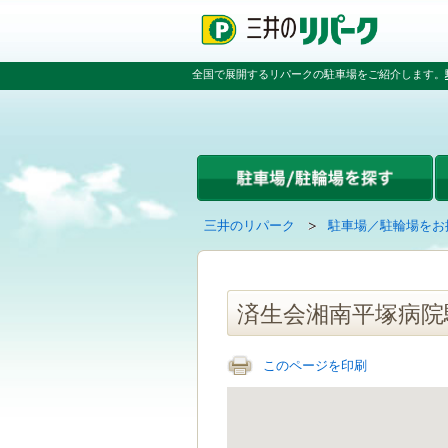
ペ
ペ
こ
ペ
ー
ー
こ
ー
ジ
ジ
か
ジ
の
内
ら
の
全国で展開するリパークの駐車場をご紹介します。
先
を
本
先
頭
移
文
頭
で
動
で
へ
す
す
す
戻
る
る
た
め
の
現
の
三井のリパーク
駐車場／駐輪場をお
リ
在
ペ
ン
の
ー
ク
ペ
ジ
で
ー
で
済生会湘南平塚病院
す
ジ
す
グ
は
ロ
このページを印刷
ー
バ
ル
ナ
ビ