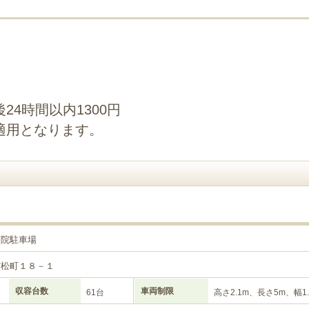
4時間以内1300円
適用となります。
病院駐車場
宮松町１８－１
収容台数
車両制限
61台
高さ2.1m、長さ5m、幅1.