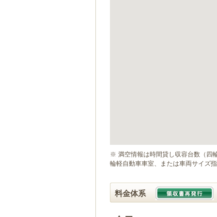
ゲ
ー
シ
ョ
ン
へ
移
動
し
ま
す
本
文
へ
移
動
※ 満空情報は時間貸し収容台数（四
し
輪軽自動車車室、または車両サイズ指
ま
す
料金体系