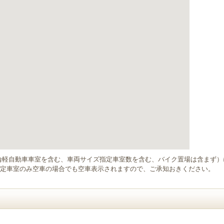
輪軽自動車車室を含む、車両サイズ指定車室数を含む、バイク置場は含まず
定車室のみ空車の場合でも空車表示されますので、ご承知おきください。