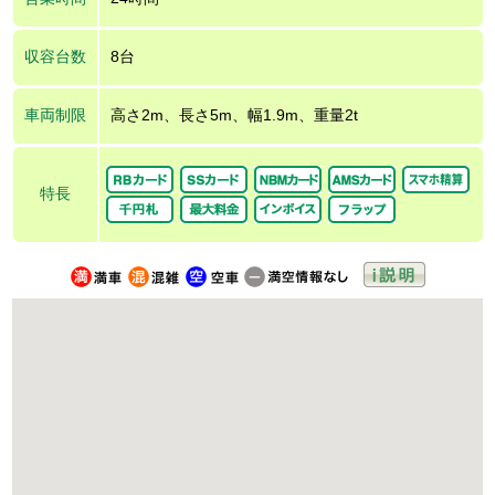
収容台数
8台
車両制限
高さ2m、長さ5m、幅1.9m、重量2t
特長