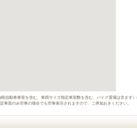
輪軽自動車車室を含む、車両サイズ指定車室数を含む、バイク置場は含まず
定車室のみ空車の場合でも空車表示されますので、ご承知おきください。