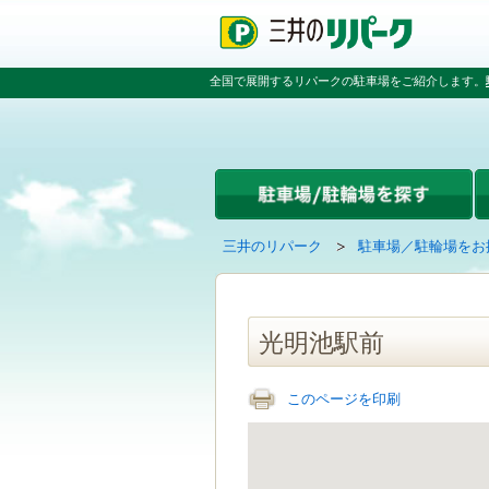
ペ
ペ
こ
ペ
ー
ー
こ
ー
ジ
ジ
か
ジ
の
内
ら
の
全国で展開するリパークの駐車場をご紹介します。
先
を
本
先
頭
移
文
頭
で
動
で
へ
す
す
す
戻
る
る
た
め
の
現
の
三井のリパーク
駐車場／駐輪場をお
リ
在
ペ
ン
の
ー
ク
ペ
ジ
で
ー
で
光明池駅前
す
ジ
す
グ
は
ロ
このページを印刷
ー
バ
ル
ナ
ビ