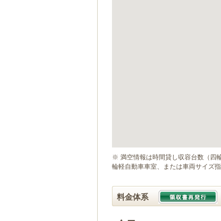
ゲ
ー
シ
ョ
ン
へ
移
動
し
ま
す
本
文
へ
移
動
※ 満空情報は時間貸し収容台数（四
し
輪軽自動車車室、または車両サイズ指
ま
す
料金体系